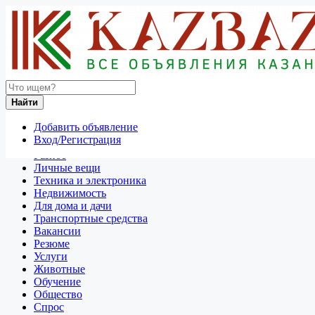
Найти
Россия
Найти
Для дома и дачи
Все объявления в 50 км around Нижневартовск
Добавить объявление
Вход/Регистрация
Отдам даром
Разное
Личные вещи
Техника и электроника
Недвижимость
Для дома и дачи
Транспортные средства
Вакансии
Резюме
Услуги
Животные
Обучение
Общество
Спрос