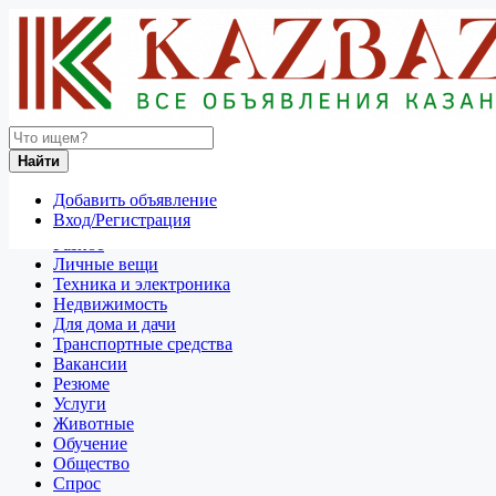
Найти
Россия
Найти
Для дома и дачи
Все объявления в 50 км around Москва
Добавить объявление
Вход/Регистрация
Отдам даром
Разное
Личные вещи
Техника и электроника
Недвижимость
Для дома и дачи
Транспортные средства
Вакансии
Резюме
Услуги
Животные
Обучение
Общество
Спрос