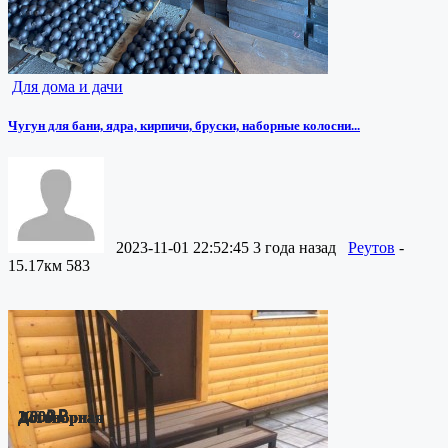
Для дома и дачи
Чугун для бани, ядра, кирпичи, бруски, наборные колосни...
2023-11-01 22:52:45
3 года назад
Реутов
-
15.17км
583
1,000 ₽
1,000 ₽
1,000 ₽
1,000 ₽
220 ₽
2,800 ₽
Договорная
Договорная
Договорная
Договорная
Договорная
Договорная
Договорная
Договорная
Договорная
Договорная