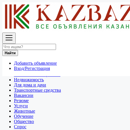
Найти
Россия
Транспортные средства
Все объявления в 50 км around Улан-Уде
Найти
Отдам даром
Добавить объявление
Разное
Вход/Регистрация
Личные вещи
Техника и электроника
Недвижимость
Для дома и дачи
Транспортные средства
Вакансии
Резюме
Услуги
Животные
Обучение
Общество
Спрос