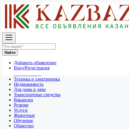
Найти
Россия
Для дома и дачи
Посуда и товары для кухни
Найти
Все объявления в 50 км around Иркутск
Добавить объявление
Отдам даром
Вход/Регистрация
Разное
Личные вещи
Техника и электроника
Недвижимость
Для дома и дачи
Транспортные средства
Вакансии
Резюме
Услуги
Животные
Обучение
Общество