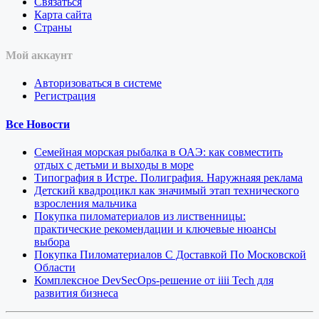
Связаться
Карта сайта
Страны
Мой аккаунт
Авторизоваться в системе
Регистрация
Все Новости
Семейная морская рыбалка в ОАЭ: как совместить
отдых с детьми и выходы в море
Типография в Истре. Полиграфия. Наружнаяя реклама
Детский квадроцикл как значимый этап технического
взросления мальчика
Покупка пиломатериалов из лиственницы:
практические рекомендации и ключевые нюансы
выбора
Покупка Пиломатериалов С Доставкой По Московской
Области
Комплексное DevSecOps-решение от iiii Tech для
развития бизнеса