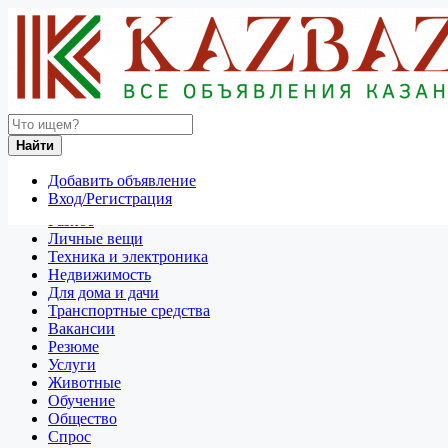
Найти
Россия
Найти
Транспортные средства
Все объявления в 50 км around Зеленоград
Добавить объявление
Вход/Регистрация
Отдам даром
Разное
Личные вещи
Техника и электроника
Недвижимость
Для дома и дачи
Транспортные средства
Вакансии
Резюме
Услуги
Животные
Обучение
Общество
Спрос