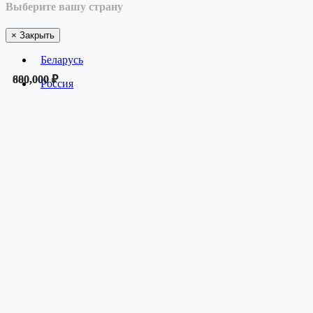
Выберите вашу страну
×
Закрыть
Беларусь
800,000 ₽
680,000 ₽
Россия