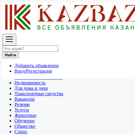
Найти
Россия
Транспортные средства
Все объявления в 50 км around Владимир
Найти
Отдам даром
Добавить объявление
Разное
Вход/Регистрация
Личные вещи
Техника и электроника
Недвижимость
Для дома и дачи
Транспортные средства
Вакансии
Резюме
Услуги
Животные
Обучение
Общество
Спрос