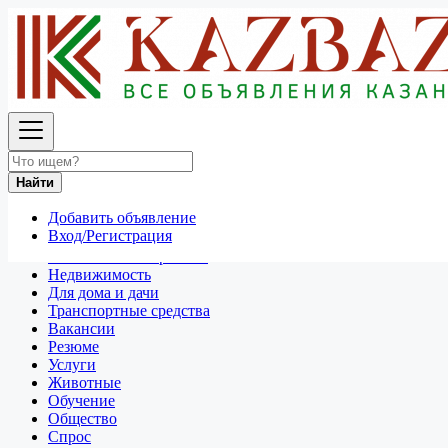
Найти
Россия
Разное
Все объявления в 50 км around Екатеринбург
Найти
Отдам даром
Добавить объявление
Разное
Вход/Регистрация
Личные вещи
Техника и электроника
Недвижимость
Для дома и дачи
Транспортные средства
Вакансии
Резюме
Услуги
Животные
Обучение
Общество
Спрос