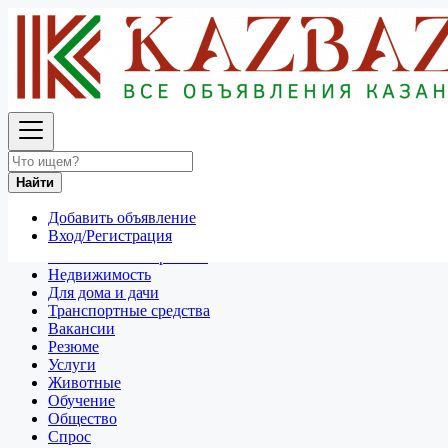
Найти
Россия
Услуги
Все объявления в 50 км around Томск
Найти
Отдам даром
Добавить объявление
Разное
Вход/Регистрация
Личные вещи
Техника и электроника
Недвижимость
Для дома и дачи
Транспортные средства
Вакансии
Резюме
Услуги
Животные
Обучение
Общество
Спрос