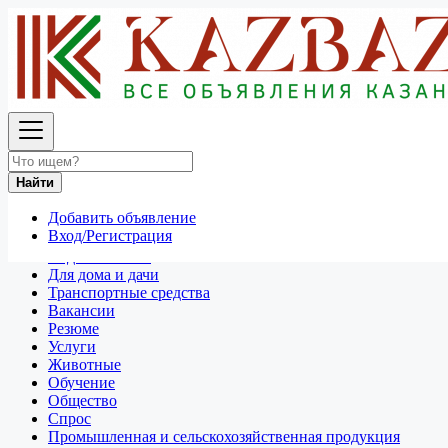
Найти
Россия
Новокузнецк
Найти
Отдам даром
Разное
Добавить объявление
Личные вещи
Вход/Регистрация
Техника и электроника
Недвижимость
Для дома и дачи
Транспортные средства
Вакансии
Резюме
Услуги
Животные
Обучение
Общество
Спрос
Промышленная и сельскохозяйственная продукция