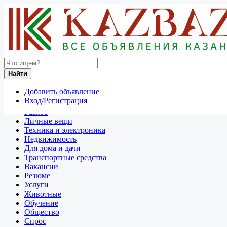
Найти
Россия
Найти
Промышленная и сельскохозяйственная продукция
Все объявления в 50 км around Курган
Добавить объявление
Вход/Регистрация
Отдам даром
Разное
Личные вещи
Техника и электроника
Недвижимость
Для дома и дачи
Транспортные средства
Вакансии
Резюме
Услуги
Животные
Обучение
Общество
Спрос