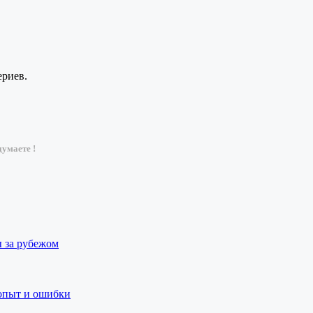
ериев.
умаете !
ы за рубежом
 опыт и ошибки