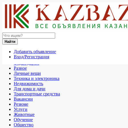
Найти
Россия
Найти
Для дома и дачи
Посуда и товары для кухни
Добавить объявление
Все объявления в 50 км around Кемерово
Вход/Регистрация
Отдам даром
Разное
Личные вещи
Техника и электроника
Недвижимость
Для дома и дачи
Транспортные средства
Вакансии
Резюме
Услуги
Животные
Обучение
Общество