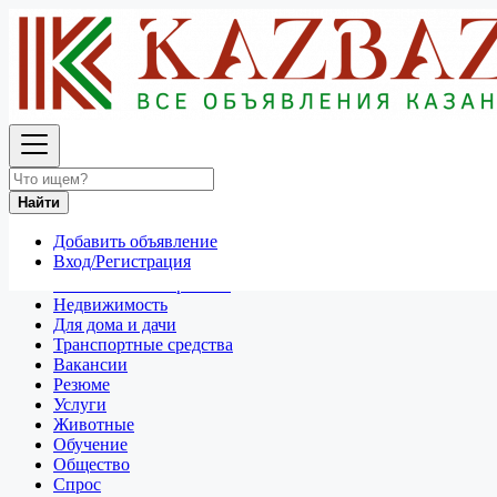
Найти
Россия
Услуги
Все объявления в 50 км around Бийск
Найти
Отдам даром
Добавить объявление
Разное
Вход/Регистрация
Личные вещи
Техника и электроника
Недвижимость
Для дома и дачи
Транспортные средства
Вакансии
Резюме
Услуги
Животные
Обучение
Общество
Спрос