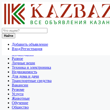
Найти
Россия
Найти
Для дома и дачи
Игрушки и игры
Добавить объявление
Все объявления в 50 км around Барнаул
Вход/Регистрация
Отдам даром
Разное
Личные вещи
Техника и электроника
Недвижимость
Для дома и дачи
Транспортные средства
Вакансии
Резюме
Услуги
Животные
Обучение
Общество