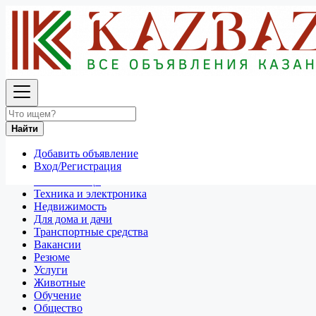
Найти
Россия
Вакансии
Сельское хозяйство
Найти
Все объявления в 50 км around Владивосток
Добавить объявление
Отдам даром
Вход/Регистрация
Разное
Личные вещи
Техника и электроника
Недвижимость
Для дома и дачи
Транспортные средства
Вакансии
Резюме
Услуги
Животные
Обучение
Общество