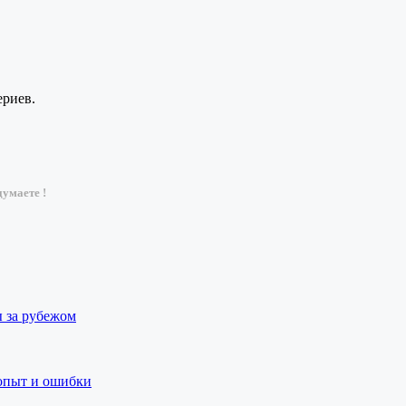
ериев.
умаете !
ы за рубежом
 опыт и ошибки