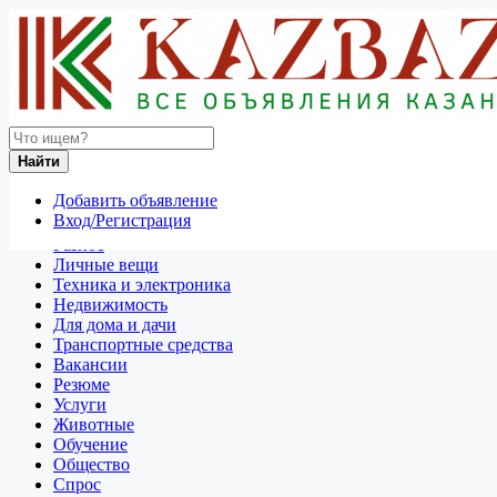
Найти
Россия
Найти
Обучение
Все объявления в 50 км around Комсомольск-на-Aмуре
Добавить объявление
Вход/Регистрация
Отдам даром
Разное
Личные вещи
Техника и электроника
Недвижимость
Для дома и дачи
Транспортные средства
Вакансии
Резюме
Услуги
Животные
Обучение
Общество
Спрос