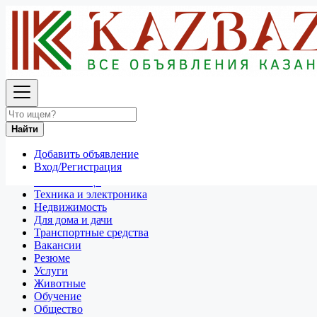
Найти
Россия
Для дома и дачи
Игрушки и игры
Найти
Все объявления в 50 км around Хабаровск
Добавить объявление
Отдам даром
Вход/Регистрация
Разное
Личные вещи
Техника и электроника
Недвижимость
Для дома и дачи
Транспортные средства
Вакансии
Резюме
Услуги
Животные
Обучение
Общество