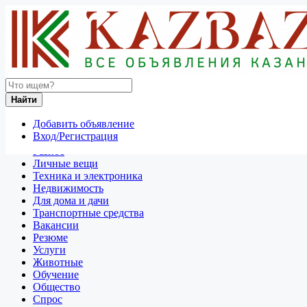
Найти
Россия
Найти
Продажа мотоциклов и скутеров
Все объявления в 50 км around Иркутск
Добавить объявление
Вход/Регистрация
Отдам даром
Разное
Личные вещи
Техника и электроника
Недвижимость
Для дома и дачи
Транспортные средства
Вакансии
Резюме
Услуги
Животные
Обучение
Общество
Спрос