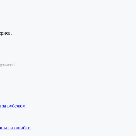
ериев.
умаете !
ы за рубежом
 опыт и ошибки