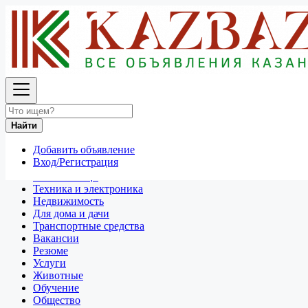
Найти
Россия
Для дома и дачи
Посуда и товары для кухни
Найти
Все объявления в 50 км around Чита
Добавить объявление
Отдам даром
Вход/Регистрация
Разное
Личные вещи
Техника и электроника
Недвижимость
Для дома и дачи
Транспортные средства
Вакансии
Резюме
Услуги
Животные
Обучение
Общество