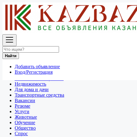
Найти
Россия
Разное
Все объявления в 50 км around Чита
Найти
Отдам даром
Добавить объявление
Разное
Вход/Регистрация
Личные вещи
Техника и электроника
Недвижимость
Для дома и дачи
Транспортные средства
Вакансии
Резюме
Услуги
Животные
Обучение
Общество
Спрос