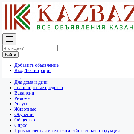
Найти
Россия
Хабаровск Второй
Найти
Отдам даром
Разное
Добавить объявление
Личные вещи
Вход/Регистрация
Техника и электроника
Недвижимость
Для дома и дачи
Транспортные средства
Вакансии
Резюме
Услуги
Животные
Обучение
Общество
Спрос
Промышленная и сельскохозяйственная продукция