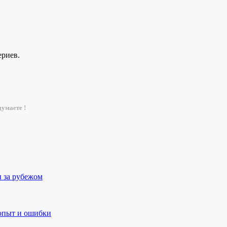
ериев.
умаете !
ы за рубежом
 опыт и ошибки