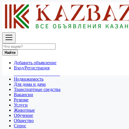
Найти
Россия
Продажа мотоциклов и скутеров
Все объявления в 50 км around Выхино-Жулебино
Найти
Отдам даром
Добавить объявление
Разное
Вход/Регистрация
Личные вещи
Техника и электроника
Недвижимость
Для дома и дачи
Транспортные средства
Вакансии
Резюме
Услуги
Животные
Обучение
Общество
Спрос