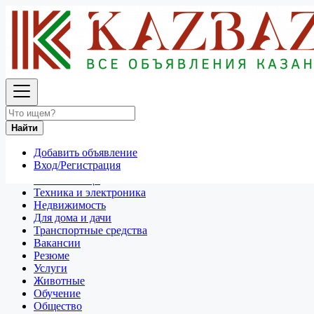
Найти
Россия
Спрос
Нужны строители
Найти
Все объявления в 50 км around Волжский
Добавить объявление
Отдам даром
Вход/Регистрация
Разное
Личные вещи
Техника и электроника
Недвижимость
Для дома и дачи
Транспортные средства
Вакансии
Резюме
Услуги
Животные
Обучение
Общество