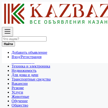
Найти
Россия
Транспортные средства
Строительная техника
Найти
Все объявления в 50 км around Владикавказ
Добавить объявление
Отдам даром
Вход/Регистрация
Разное
Личные вещи
Техника и электроника
Недвижимость
Для дома и дачи
Транспортные средства
Вакансии
Резюме
Услуги
Животные
Обучение
Общество