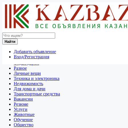
Найти
Россия
Найти
Вакансии
Административная работа
Добавить объявление
Все объявления в 50 км around Ульяновск
Вход/Регистрация
Отдам даром
Разное
Личные вещи
Техника и электроника
Недвижимость
Для дома и дачи
Транспортные средства
Вакансии
Резюме
Услуги
Животные
Обучение
Общество