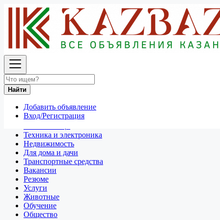
Найти
Россия
Для дома и дачи
Посуда и товары для кухни
Найти
Все объявления в 50 км around Уфа
Добавить объявление
Отдам даром
Вход/Регистрация
Разное
Личные вещи
Техника и электроника
Недвижимость
Для дома и дачи
Транспортные средства
Вакансии
Резюме
Услуги
Животные
Обучение
Общество