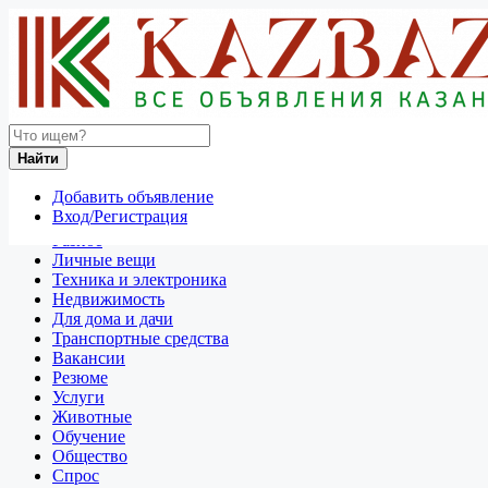
Найти
Россия
Найти
Услуги
Все объявления в 50 км around Тольятти
Добавить объявление
Вход/Регистрация
Отдам даром
Разное
Личные вещи
Техника и электроника
Недвижимость
Для дома и дачи
Транспортные средства
Вакансии
Резюме
Услуги
Животные
Обучение
Общество
Спрос