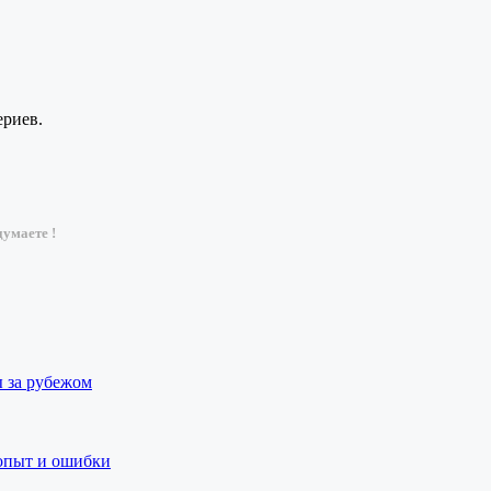
ериев.
умаете !
ы за рубежом
 опыт и ошибки