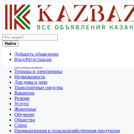
Найти
Россия
Найти
Таганрог
Добавить объявление
Отдам даром
Вход/Регистрация
Разное
Личные вещи
Техника и электроника
Недвижимость
Для дома и дачи
Транспортные средства
Вакансии
Резюме
Услуги
Животные
Обучение
Общество
Спрос
Промышленная и сельскохозяйственная продукция