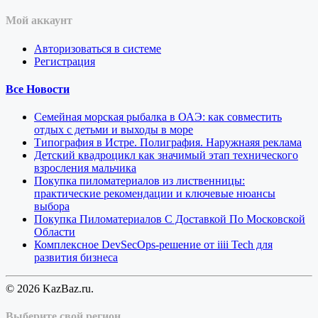
Мой аккаунт
Авторизоваться в системе
Регистрация
Все Новости
Семейная морская рыбалка в ОАЭ: как совместить
отдых с детьми и выходы в море
Типография в Истре. Полиграфия. Наружнаяя реклама
Детский квадроцикл как значимый этап технического
взросления мальчика
Покупка пиломатериалов из лиственницы:
практические рекомендации и ключевые нюансы
выбора
Покупка Пиломатериалов С Доставкой По Московской
Области
Комплексное DevSecOps-решение от iiii Tech для
развития бизнеса
© 2026 KazBaz.ru.
Выберите свой регион