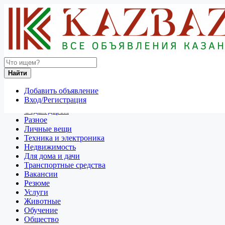
Найти
Россия
Найти
Транспортные средства
Строительная техника
Добавить объявление
Все объявления в 50 км around Сочи
Вход/Регистрация
Отдам даром
Разное
Личные вещи
Техника и электроника
Недвижимость
Для дома и дачи
Транспортные средства
Вакансии
Резюме
Услуги
Животные
Обучение
Общество