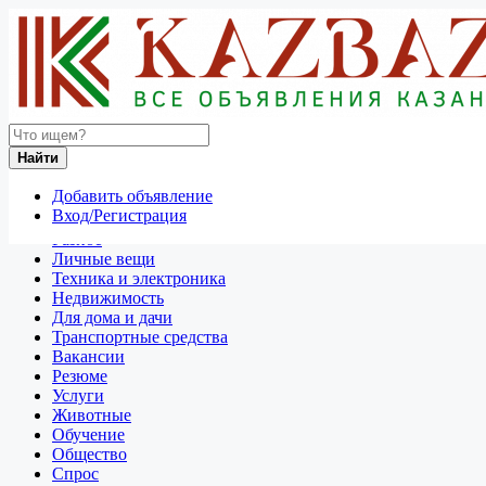
Найти
Россия
Найти
Вакансии
Все объявления в 50 км around Шахты
Добавить объявление
Вход/Регистрация
Отдам даром
Разное
Личные вещи
Техника и электроника
Недвижимость
Для дома и дачи
Транспортные средства
Вакансии
Резюме
Услуги
Животные
Обучение
Общество
Спрос