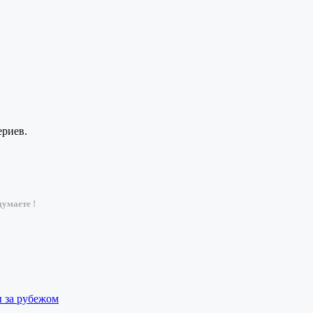
ериев.
умаете !
ы за рубежом