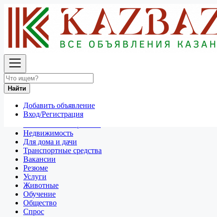
Найти
Россия
Услуги
Все объявления в 50 км around Саратов
Найти
Отдам даром
Добавить объявление
Разное
Вход/Регистрация
Личные вещи
Техника и электроника
Недвижимость
Для дома и дачи
Транспортные средства
Вакансии
Резюме
Услуги
Животные
Обучение
Общество
Спрос