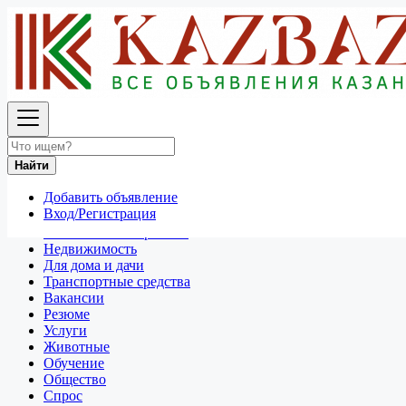
Найти
Россия
Отдам даром
Все объявления в 50 км around Санкт-Петербург
Найти
Отдам даром
Добавить объявление
Разное
Вход/Регистрация
Личные вещи
Техника и электроника
Недвижимость
Для дома и дачи
Транспортные средства
Вакансии
Резюме
Услуги
Животные
Обучение
Общество
Спрос