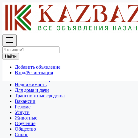
Найти
Россия
Продажа мотоциклов и скутеров
Все объявления в 50 км around Самара
Найти
Отдам даром
Добавить объявление
Разное
Вход/Регистрация
Личные вещи
Техника и электроника
Недвижимость
Для дома и дачи
Транспортные средства
Вакансии
Резюме
Услуги
Животные
Обучение
Общество
Спрос