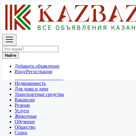
Найти
Россия
Транспортные средства
Все объявления в 50 км around Рыбинск
Найти
Отдам даром
Добавить объявление
Разное
Вход/Регистрация
Личные вещи
Техника и электроника
Недвижимость
Для дома и дачи
Транспортные средства
Вакансии
Резюме
Услуги
Животные
Обучение
Общество
Спрос