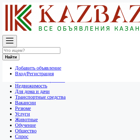
Найти
Россия
Транспортные средства
Все объявления в 50 км around Пермь
Найти
Отдам даром
Добавить объявление
Разное
Вход/Регистрация
Личные вещи
Техника и электроника
Недвижимость
Для дома и дачи
Транспортные средства
Вакансии
Резюме
Услуги
Животные
Обучение
Общество
Спрос