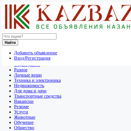
Найти
Россия
Найти
Вакансии
Административная работа
Добавить объявление
Все объявления в 50 км around Оренбург
Вход/Регистрация
Отдам даром
Разное
Личные вещи
Техника и электроника
Недвижимость
Для дома и дачи
Транспортные средства
Вакансии
Резюме
Услуги
Животные
Обучение
Общество