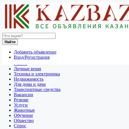
Найти
Россия
Найти
Продажа мотоциклов и скутеров
Все объявления в 50 км around Новороссийск
Добавить объявление
Вход/Регистрация
Отдам даром
Разное
Личные вещи
Техника и электроника
Недвижимость
Для дома и дачи
Транспортные средства
Вакансии
Резюме
Услуги
Животные
Обучение
Общество
Спрос