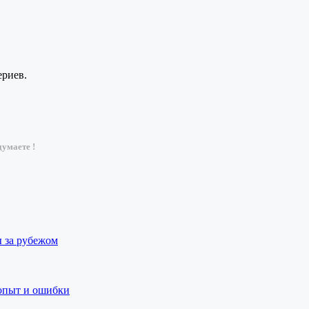
ериев.
умаете !
ы за рубежом
 опыт и ошибки