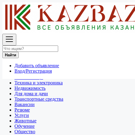
Найти
Россия
Услуги
Переезд, грузчики
Найти
Все объявления в 50 км around Великий Новгород
Добавить объявление
Отдам даром
Вход/Регистрация
Разное
Личные вещи
Техника и электроника
Недвижимость
Для дома и дачи
Транспортные средства
Вакансии
Резюме
Услуги
Животные
Обучение
Общество