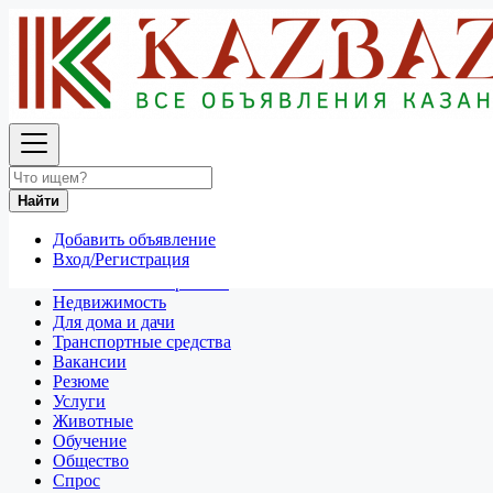
Найти
Россия
Разное
Все объявления в 50 км around Нижний Тагил
Найти
Отдам даром
Добавить объявление
Разное
Вход/Регистрация
Личные вещи
Техника и электроника
Недвижимость
Для дома и дачи
Транспортные средства
Вакансии
Резюме
Услуги
Животные
Обучение
Общество
Спрос