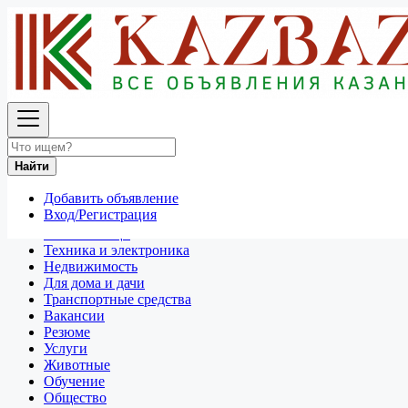
Найти
Россия
Для дома и дачи
Посуда и товары для кухни
Найти
Все объявления в 50 км around Нижний Новгород
Добавить объявление
Отдам даром
Вход/Регистрация
Разное
Личные вещи
Техника и электроника
Недвижимость
Для дома и дачи
Транспортные средства
Вакансии
Резюме
Услуги
Животные
Обучение
Общество