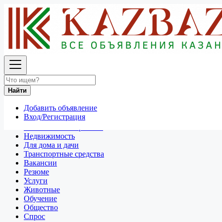
Найти
Россия
Продажа мотоциклов и скутеров
Все объявления в 50 км around Нижнекамск
Найти
Отдам даром
Добавить объявление
Разное
Вход/Регистрация
Личные вещи
Техника и электроника
Недвижимость
Для дома и дачи
Транспортные средства
Вакансии
Резюме
Услуги
Животные
Обучение
Общество
Спрос