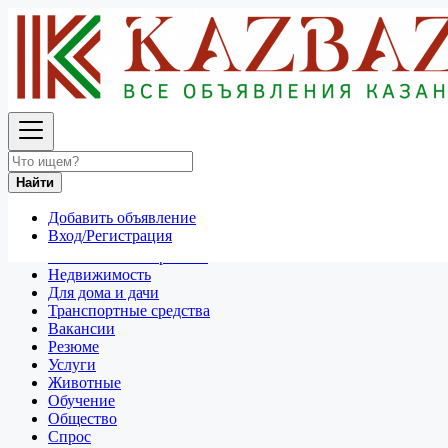
Найти
Россия
Разное
Все объявления в 50 км around Мурманск
Найти
Отдам даром
Добавить объявление
Разное
Вход/Регистрация
Личные вещи
Техника и электроника
Недвижимость
Для дома и дачи
Транспортные средства
Вакансии
Резюме
Услуги
Животные
Обучение
Общество
Спрос