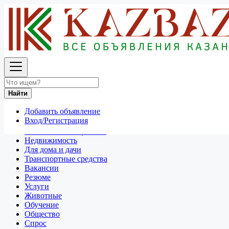
Найти
Россия
Разное
Все объявления в 50 км around Мурманск
Найти
Отдам даром
Добавить объявление
Разное
Вход/Регистрация
Личные вещи
Техника и электроника
Недвижимость
Для дома и дачи
Транспортные средства
Вакансии
Резюме
Услуги
Животные
Обучение
Общество
Спрос