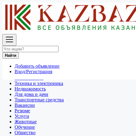
Найти
Россия
Резюме
Бухгалтерия, финансы
Найти
Все объявления в 50 км around Курск
Добавить объявление
Отдам даром
Вход/Регистрация
Разное
Личные вещи
Техника и электроника
Недвижимость
Для дома и дачи
Транспортные средства
Вакансии
Резюме
Услуги
Животные
Обучение
Общество