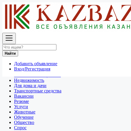
Найти
Россия
Резюме
Все объявления в 50 км around Краснодар
Найти
Отдам даром
Добавить объявление
Разное
Вход/Регистрация
Личные вещи
Техника и электроника
Недвижимость
Для дома и дачи
Транспортные средства
Вакансии
Резюме
Услуги
Животные
Обучение
Общество
Спрос