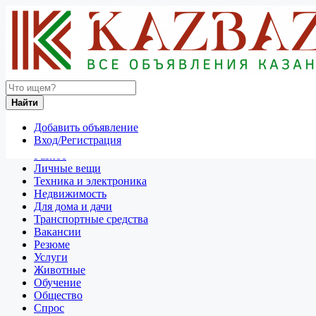
Найти
Россия
Найти
Разное
Все объявления в 50 км around Киров
Добавить объявление
Вход/Регистрация
Отдам даром
Разное
Личные вещи
Техника и электроника
Недвижимость
Для дома и дачи
Транспортные средства
Вакансии
Резюме
Услуги
Животные
Обучение
Общество
Спрос