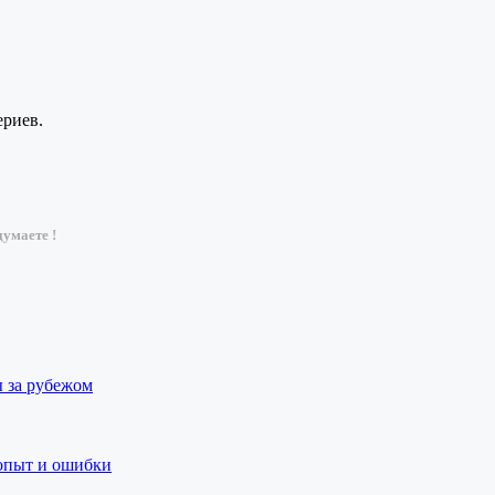
ериев.
умаете !
ы за рубежом
 опыт и ошибки