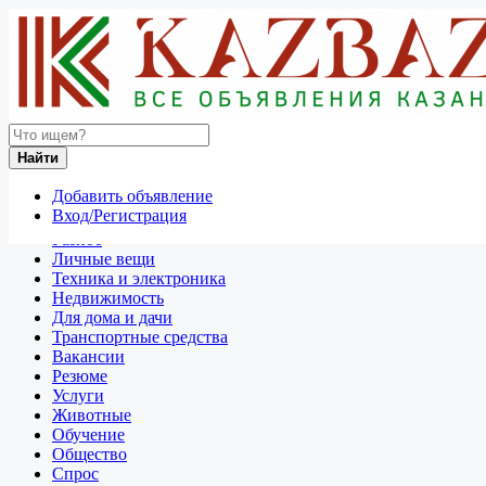
Найти
Россия
Найти
Продажа мотоциклов и скутеров
Все объявления в 50 км around Химки
Добавить объявление
Вход/Регистрация
Отдам даром
Разное
Личные вещи
Техника и электроника
Недвижимость
Для дома и дачи
Транспортные средства
Вакансии
Резюме
Услуги
Животные
Обучение
Общество
Спрос