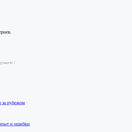
ериев.
умаете !
ы за рубежом
 опыт и ошибки