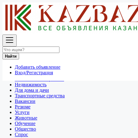
Найти
Россия
Резюме
Все объявления в 50 км around Казань
Найти
Отдам даром
Добавить объявление
Разное
Вход/Регистрация
Личные вещи
Техника и электроника
Недвижимость
Для дома и дачи
Транспортные средства
Вакансии
Резюме
Услуги
Животные
Обучение
Общество
Спрос