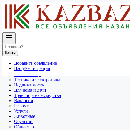
Найти
Россия
Для дома и дачи
Игрушки и игры
Найти
Все объявления в 50 км around Ижевск
Добавить объявление
Отдам даром
Вход/Регистрация
Разное
Личные вещи
Техника и электроника
Недвижимость
Для дома и дачи
Транспортные средства
Вакансии
Резюме
Услуги
Животные
Обучение
Общество