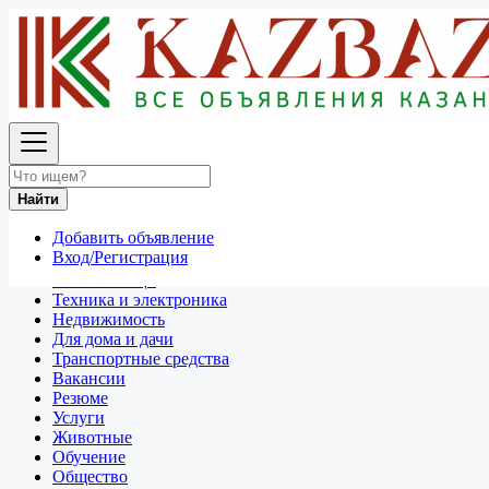
Найти
Россия
Вакансии
Административная работа
Найти
Все объявления в 50 км around Грозный
Добавить объявление
Отдам даром
Вход/Регистрация
Разное
Личные вещи
Техника и электроника
Недвижимость
Для дома и дачи
Транспортные средства
Вакансии
Резюме
Услуги
Животные
Обучение
Общество